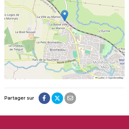
Leaflet
|
©
OpenStreetMap
Partager sur