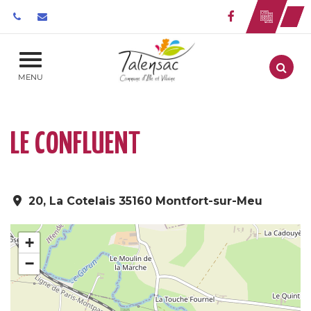
Gestion des traceurs
Lien vers le 
Aller
MENU
LE CONFLUENT
20, La Cotelais 35160 Montfort-sur-Meu
+
−