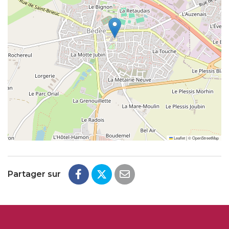
Leaflet
|
©
OpenStreetMap
Partager sur