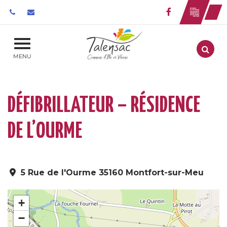
Gestion des traceurs
Lien vers le 
Aller
MENU
DÉFIBRILLATEUR – RÉSIDENCE
DE L’OURME
5 Rue de l'Ourme 35160 Montfort-sur-Meu
+
−