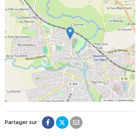
Leaflet
|
©
OpenStreetMap
Partager sur