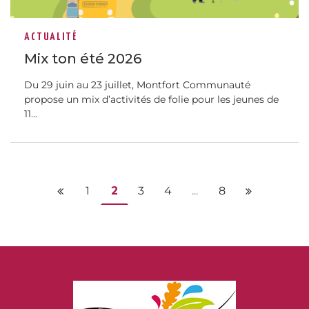
ACTUALITÉ
Mix ton été 2026
Du 29 juin au 23 juillet, Montfort Communauté
propose un mix d’activités de folie pour les jeunes de
11...
1
2
3
4
...
8
Page précédente
Page suiva