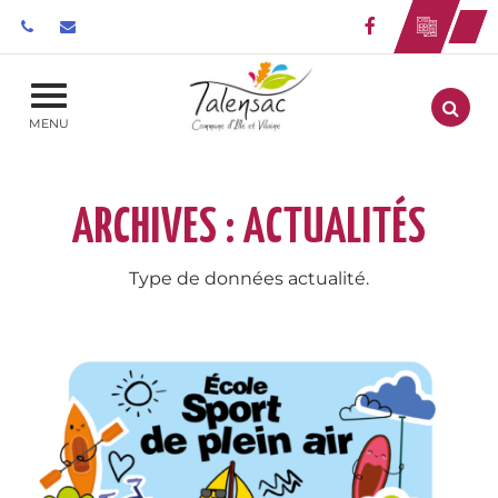
Gestion des traceurs
Lien vers le 
Aller
MENU
ARCHIVES :
ACTUALITÉS
Type de données actualité.