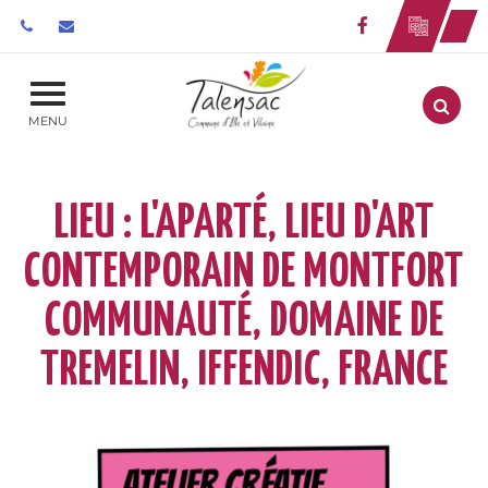
Gestion des traceurs
Lien vers le 
Aller
MENU
LIEU :
L'APARTÉ, LIEU D'ART
CONTEMPORAIN DE MONTFORT
COMMUNAUTÉ, DOMAINE DE
TREMELIN, IFFENDIC, FRANCE