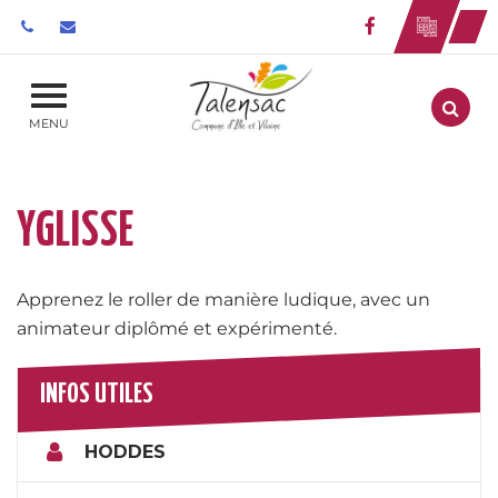
Gestion des traceurs
Lien vers le 
Aller
MENU
YGLISSE
Apprenez le roller de manière ludique, avec un
animateur diplômé et expérimenté.
INFOS UTILES
HODDES