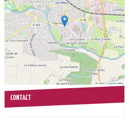
Leaflet
|
©
OpenStreetMap
CONTACT