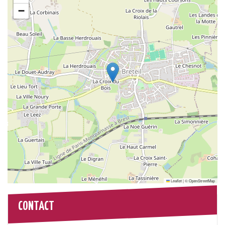
−
Leaflet
|
©
OpenStreetMap
CONTACT