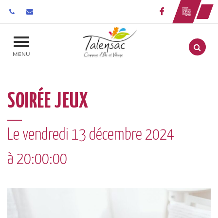
Gestion des traceurs
Lien vers le 
Aller
MENU
SOIRÉE JEUX
Le
vendredi
13
décembre
2024
à 20:00:00