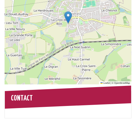
Leaflet
|
©
OpenStreetMap
CONTACT