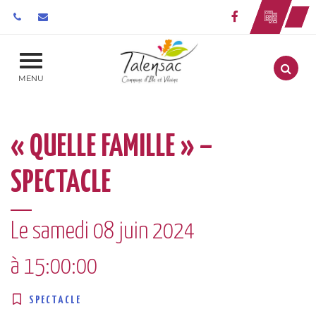
Gestion des traceurs
Lien vers le 
Aller
MENU
« QUELLE FAMILLE » –
SPECTACLE
Le
samedi
08
juin
2024
à 15:00:00
SPECTACLE