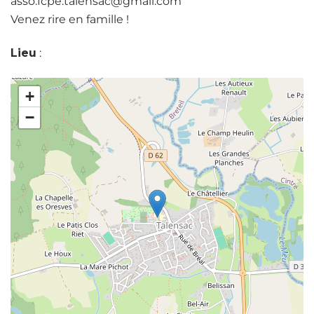
asso.fcpe.talensac@gmail.com
Venez rire en famille !
Lieu
:
+
−