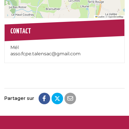
Leaflet
|
©
OpenStreetMap
CONTACT
Mél
asso.fcpe.talensac@gmail.com
Partager sur