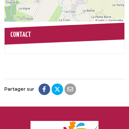
Leaflet
|
©
OpenStreetMap
CONTACT
Partager sur