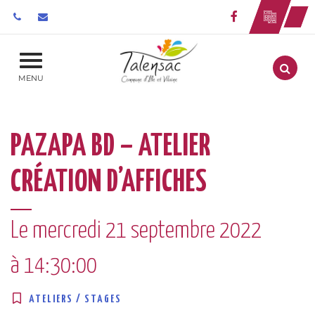
Gestion des traceurs
Lien vers le 
Aller
MENU
PAZAPA BD – ATELIER
CRÉATION D’AFFICHES
Le
mercredi
21
septembre
2022
à 14:30:00
ATELIERS / STAGES