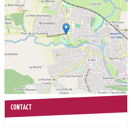
Leaflet
|
©
OpenStreetMap
CONTACT