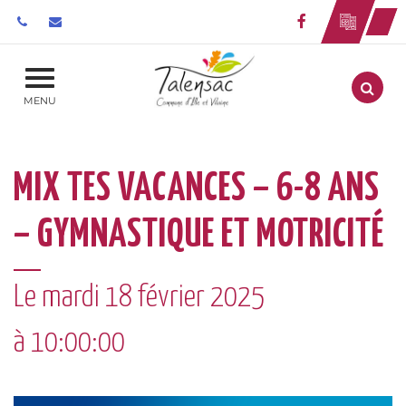
Gestion des traceurs
Lien vers le 
Aller
MENU
MIX TES VACANCES – 6-8 ANS
– GYMNASTIQUE ET MOTRICITÉ
Le
mardi
18
février
2025
à 10:00:00