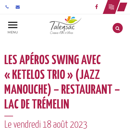
Gestion des traceurs
Lien vers le 
Aller
MENU
LES APÉROS SWING AVEC
« KETELOS TRIO » (JAZZ
MANOUCHE) – RESTAURANT –
LAC DE TRÉMELIN
Le
vendredi
18
août
2023