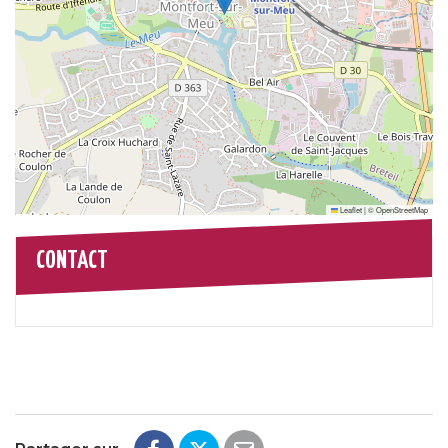
Leaflet
|
©
OpenStreetMap
CONTACT