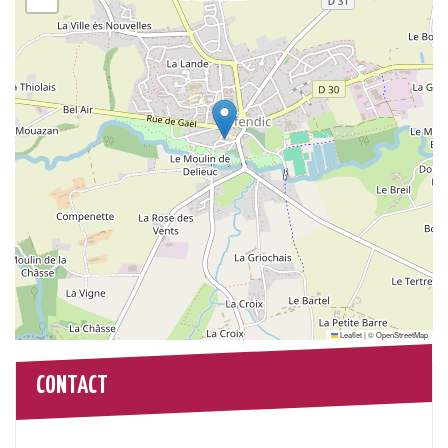
Leaflet
|
©
OpenStreetMap
CONTACT