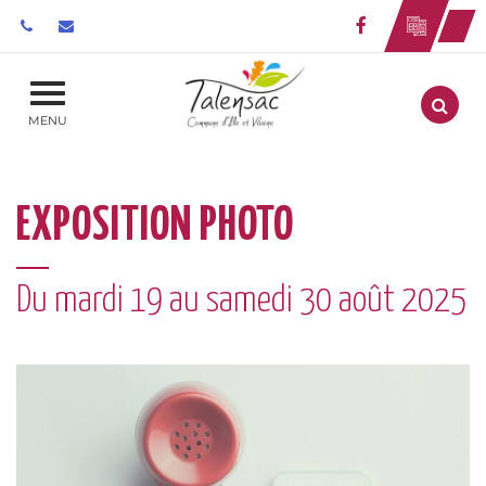
Gestion des traceurs
Lien vers le 
Aller
MENU
EXPOSITION PHOTO
Du
mardi
19
au
samedi
30
août
2025