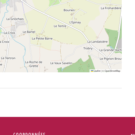
Leaflet
|
©
OpenStreetMap