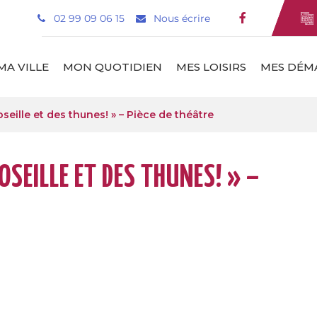
02 99 09 06 15
Nous écrire
Lien vers le
MA VILLE
MON QUOTIDIEN
MES LOISIRS
MES DÉM
’oseille et des thunes! » – Pièce de théâtre
’OSEILLE ET DES THUNES! » –