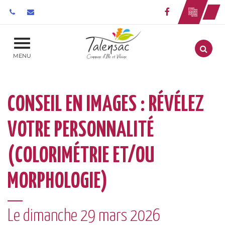
Gestion des traceurs
Lien vers le 
Aller
MENU
CONSEIL EN IMAGES : RÉVÉLEZ
VOTRE PERSONNALITÉ
(COLORIMÉTRIE ET/OU
MORPHOLOGIE)
Le
dimanche
29
mars
2026