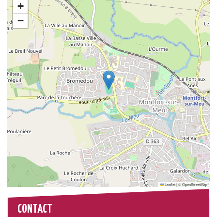
+
−
Leaflet
|
©
OpenStreetMap
CONTACT