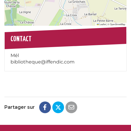
Leaflet
|
©
OpenStreetMap
CONTACT
Mél
bibliotheque@iffendic.com
Partager sur