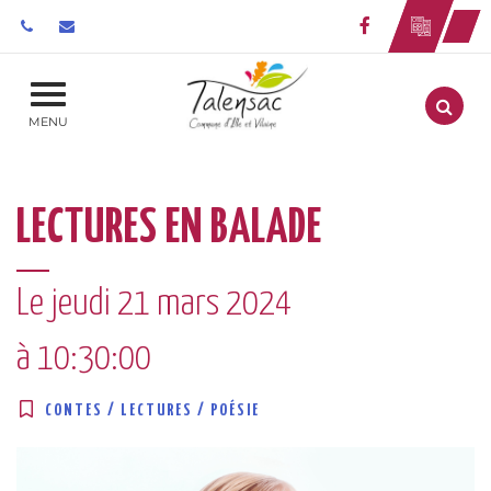
Gestion des traceurs
Lien vers le 
Aller
MENU
LECTURES EN BALADE
Le
jeudi
21
mars
2024
à 10:30:00
CONTES / LECTURES / POÉSIE