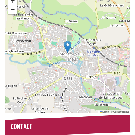
+
−
Leaflet
|
©
OpenStreetMap
CONTACT