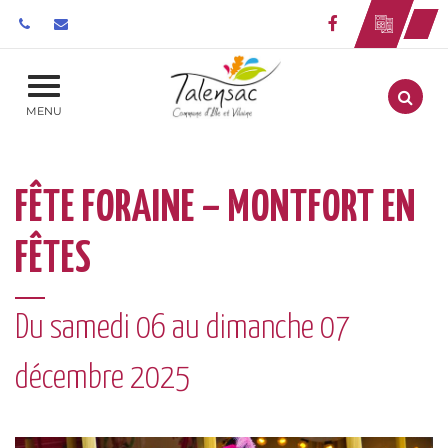
Gestion des traceurs
Lien vers le 
Aller
MENU
FÊTE FORAINE – MONTFORT EN
FÊTES
Du
samedi
06
au
dimanche
07
décembre
2025