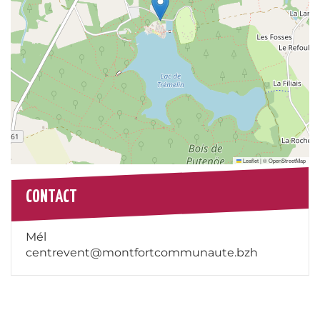
Leaflet
|
©
OpenStreetMap
CONTACT
Mél
centrevent@montfortcommunaute.bzh