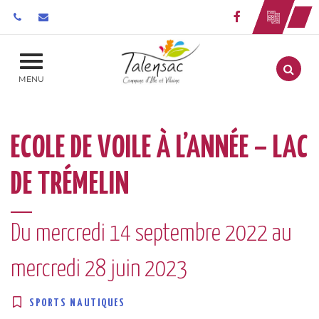
Gestion des traceurs
Lien vers le 
Aller
MENU
ECOLE DE VOILE À L’ANNÉE – LAC
DE TRÉMELIN
Du
mercredi
14
septembre
2022
au
mercredi
28
juin
2023
SPORTS NAUTIQUES