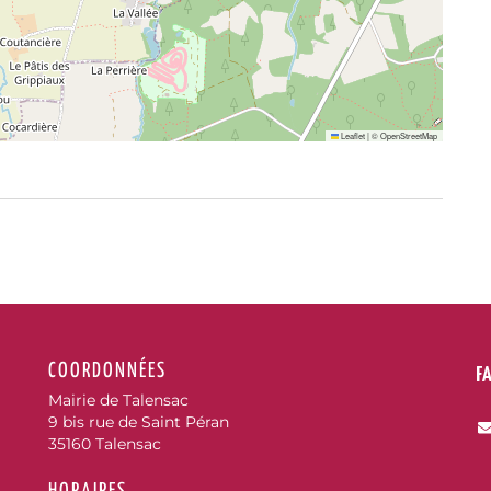
Leaflet
|
©
OpenStreetMap
COORDONNÉES
F
Mairie de Talensac
9 bis rue de Saint Péran
35160 Talensac