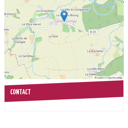
Leaflet
|
©
OpenStreetMap
CONTACT