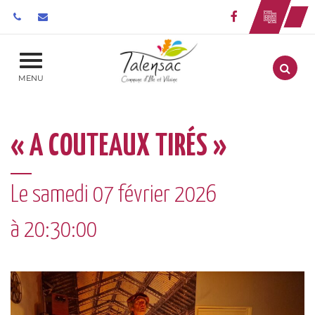
Gestion des traceurs
Lien vers le 
Aller
MENU
« A COUTEAUX TIRÉS »
Le
samedi
07
février
2026
à 20:30:00